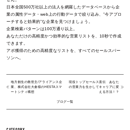
日本全国500万社以上の法人を網羅したデータベースから企
業の属性データ・web上の行動データで絞り込み、”今アプロ
ーチすると効果的”な企業を見つけましょう。
企業検索パターンは100万通り以上。
あなただけの高精度かつ効率的な営業リストを、10秒で作成
できます。
アポ獲得のための高精度なリストを、すべてのセールスパー
ソンへ。
地方創生の救世主/アライアンス企
現役トップセールス直伝 あなた
業、株式会社大倉様のHESTAスマ
の営業力を生かしてキャリアに変
ートシティ構想
える方法！？
ブログ一覧
CATEGORY