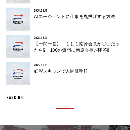
2025.08.15
AIエージェントに仕事を丸投げする方法
2025.08.13
【一問一答】「もしも南原会長が〇〇だっ
たら⁉︎」100の質問に南原会長が即答‼︎
2025.08.11
虹彩スキャンで人間証明!?
RANKING