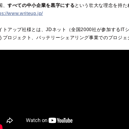
国、
すべての中小企業を黒字にする
という壮大な理念を持た
ps://www.writeup.jp/
イトアップ社様とは、JDネット（全国2000社が参加するI
うプロジェクト、バッテリーシェアリング事業でのプロジェ