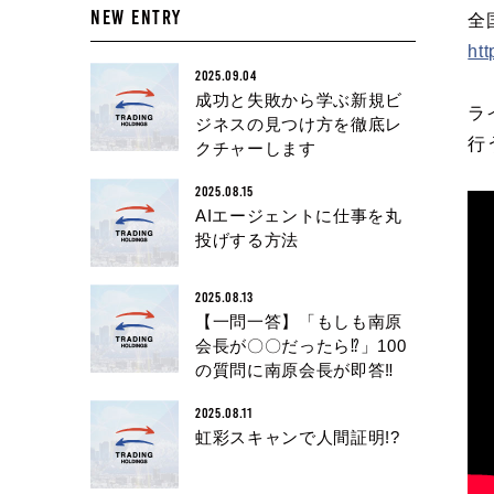
NEW ENTRY
全
htt
2025.09.04
成功と失敗から学ぶ新規ビ
ラ
ジネスの見つけ方を徹底レ
行
クチャーします
2025.08.15
AIエージェントに仕事を丸
投げする方法
2025.08.13
【一問一答】「もしも南原
会長が〇〇だったら⁉︎」100
の質問に南原会長が即答‼︎
2025.08.11
虹彩スキャンで人間証明!?