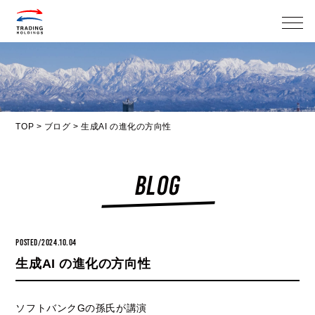
メニ
TOP
>
ブログ
>
生成AI の進化の方向性
BLOG
POSTED/2024.10.04
生成AI の進化の方向性
ソフトバンクGの孫氏が講演