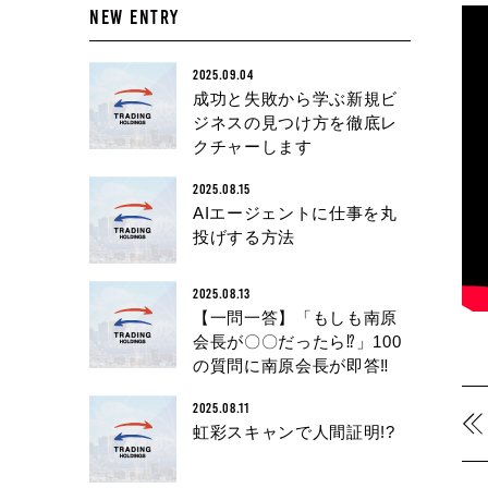
NEW ENTRY
2025.09.04
成功と失敗から学ぶ新規ビ
ジネスの見つけ方を徹底レ
クチャーします
2025.08.15
AIエージェントに仕事を丸
投げする方法
2025.08.13
【一問一答】「もしも南原
会長が〇〇だったら⁉︎」100
の質問に南原会長が即答‼︎
2025.08.11
虹彩スキャンで人間証明!?