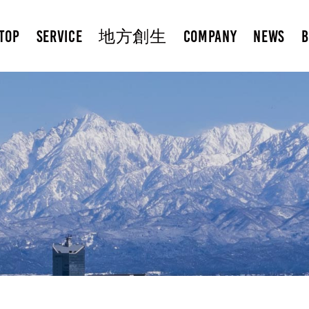
TOP
SERVICE
地方創生
COMPANY
NEWS
B