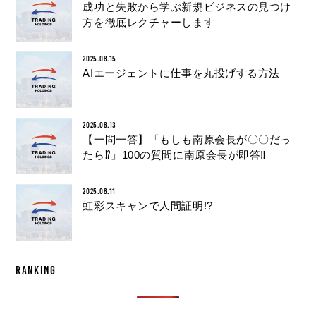
成功と失敗から学ぶ新規ビジネスの見つけ
方を徹底レクチャーします
2025.08.15
AIエージェントに仕事を丸投げする方法
2025.08.13
【一問一答】「もしも南原会長が〇〇だっ
たら⁉︎」100の質問に南原会長が即答‼︎
2025.08.11
虹彩スキャンで人間証明!?
RANKING