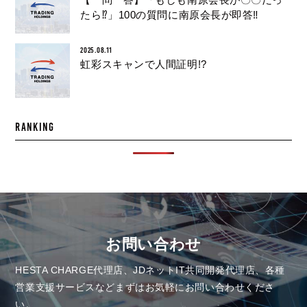
【一問一答】「もしも南原会長が〇〇だっ
たら⁉︎」100の質問に南原会長が即答‼︎
2025.08.11
虹彩スキャンで人間証明!?
RANKING
お問い合わせ
HESTA CHARGE代理店、JDネットIT共同開発代理店、各種
営業支援サービスなど
まずはお気軽にお問い合わせくださ
い。